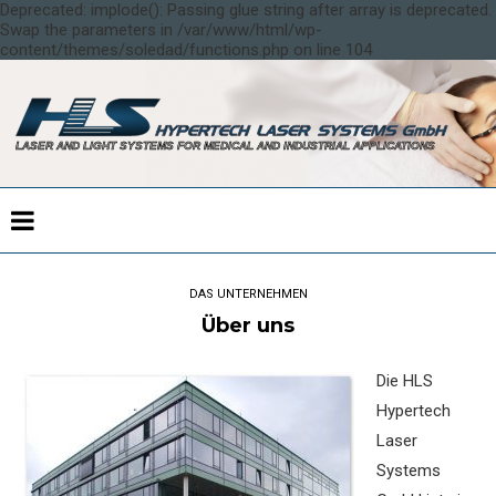
Deprecated: implode(): Passing glue string after array is deprecated.
Swap the parameters in /var/www/html/wp-
content/themes/soledad/functions.php on line 104
DAS UNTERNEHMEN
Über uns
Die HLS
Hypertech
Laser
Systems