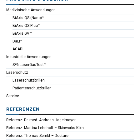
Medizinische Anwendungen
BiAxis QS (Nano)™
BiAxis QS Pico™
BiAxis GV™
DaLi™
AGADI
Industrielle Anwendungen
SF6 LaserGasTest™
Laserschutz
Laserschutzbrillen
Patientenschutzbrillen
Service
REFERENZEN
Referenz: Dr. med. Andreas Hagelmayer
Referenz: Martina Lehnhoff – Skinworks Köln
Referenz: Thomas Sembt – Doctare