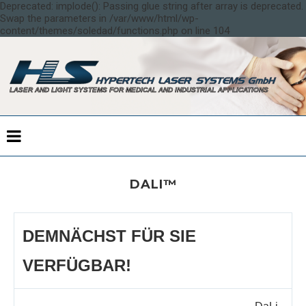
Deprecated: implode(): Passing glue string after array is deprecated.
Swap the parameters in /var/www/html/wp-
content/themes/soledad/functions.php on line 104
DALI™
DEMNÄCHST FÜR SIE
VERFÜGBAR!