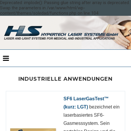
Deprecated: implode(): Passing glue string after array is deprecated.
Swap the parameters in /var/www/html/wp-
content/themes/soledad/functions.php on line 104
INDUSTRIELLE ANWENDUNGEN
SF6 LaserGasTest™
(kurz: LGT)
bezeichnet ein
laserbasiertes SF6-
Gasmesssystem. Sein