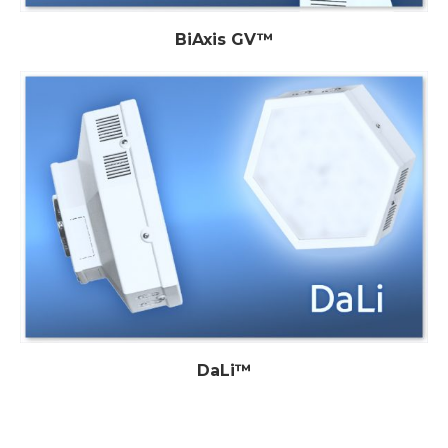
BiAxis GV™
DaLi™