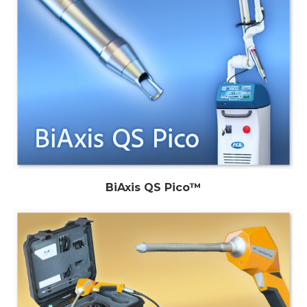
BiAxis QS Pico™