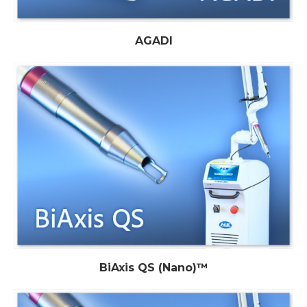
AGADI
BiAxis QS (Nano)™