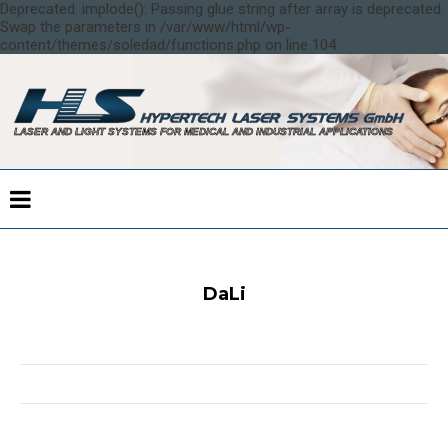
Deprecated: implode(): Passing glue string after array is deprecated.
Swap the parameters in /var/www/html/wp-
content/themes/soledad/functions.php on line 104
DaLi