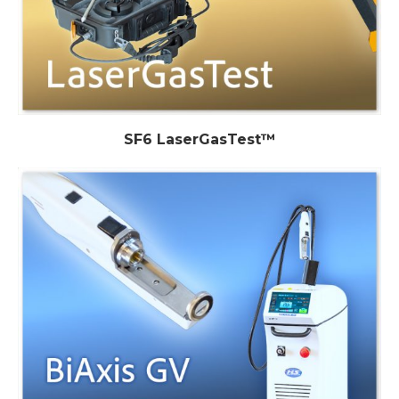
SF6 LaserGasTest™